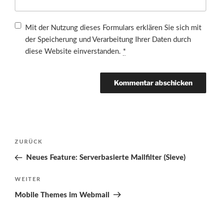
Mit der Nutzung dieses Formulars erklären Sie sich mit
der Speicherung und Verarbeitung Ihrer Daten durch
diese Website einverstanden.
*
Beitragsnavigation
Vorheriger
ZURÜCK
Beitrag
Neues Feature: Serverbasierte Mailfilter (Sieve)
Nächster
WEITER
Beitrag
Mobile Themes im Webmail