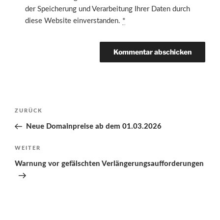
der Speicherung und Verarbeitung Ihrer Daten durch
diese Website einverstanden.
*
Beitragsnavigation
Vorheriger
ZURÜCK
Beitrag
Neue Domainpreise ab dem 01.03.2026
Nächster
WEITER
Beitrag
Warnung vor gefälschten Verlängerungsaufforderungen