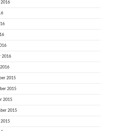
 2016
16
016
16
016
r 2016
 2016
ber 2015
ber 2015
r 2015
ber 2015
 2015