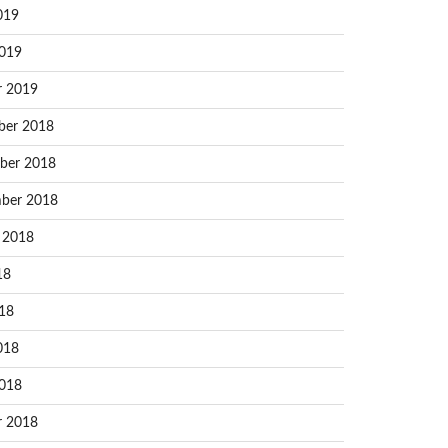
019
019
r 2019
ber 2018
ber 2018
ber 2018
 2018
18
18
018
018
r 2018