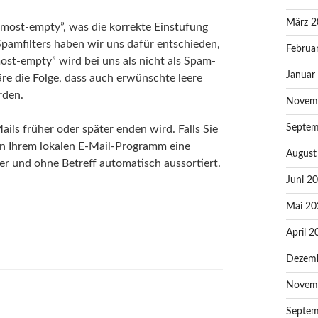
März 2
almost-empty”, was die korrekte Einstufung
s Spamfilters haben wir uns dafür entschieden,
Februa
most-empty” wird bei uns als nicht als Spam-
Januar
e die Folge, dass auch erwünschte leere
rden.
Novem
Septem
ils früher oder später enden wird. Falls Sie
in Ihrem lokalen E-Mail-Programm eine
August
der und ohne Betreff automatisch aussortiert.
Juni 2
Mai 20
April 2
Dezem
Novem
Septem