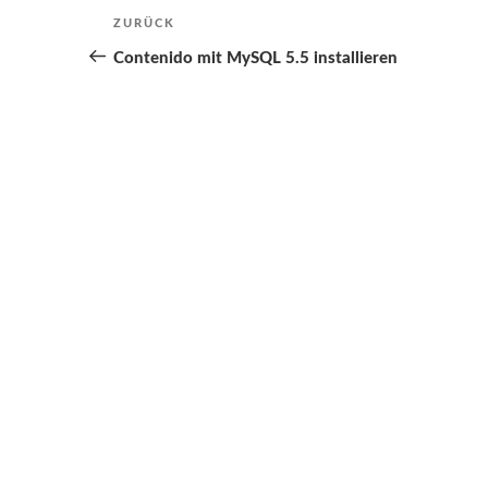
Beitragsnavigation
ZURÜCK
Vorheriger
Beitrag
Contenido mit MySQL 5.5 installieren