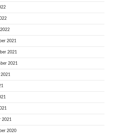
022
022
 2022
ber 2021
ber 2021
ber 2021
 2021
21
021
021
r 2021
ber 2020