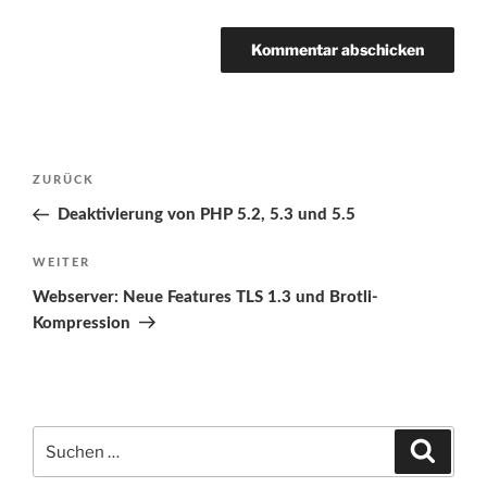
Beitragsnavigation
Vorheriger
ZURÜCK
Beitrag
Deaktivierung von PHP 5.2, 5.3 und 5.5
Nächster
WEITER
Beitrag
Webserver: Neue Features TLS 1.3 und Brotli-
Kompression
Suchen
Suche
nach: