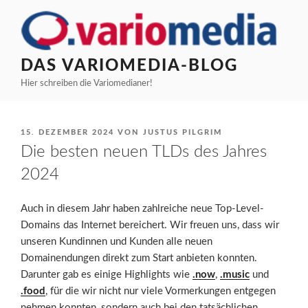
Zum
Inhalt
springen
DAS VARIOMEDIA-BLOG
Hier schreiben die Variomedianer!
VERÖFFENTLICHT
15. DEZEMBER 2024
VON
JUSTUS PILGRIM
AM
Die besten neuen TLDs des Jahres
2024
Auch in diesem Jahr haben zahlreiche neue Top-Level-
Domains das Internet bereichert. Wir freuen uns, dass wir
unseren Kundinnen und Kunden alle neuen
Domainendungen direkt zum Start anbieten konnten.
Darunter gab es einige Highlights wie
.now
,
.music
und
.food
, für die wir nicht nur viele Vormerkungen entgegen
nehmen konnten, sondern auch bei den tatsächlichen