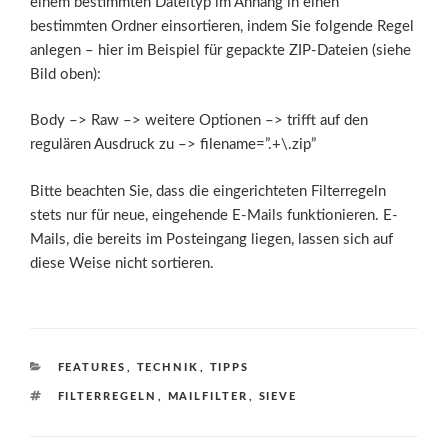
einem bestimmten Dateityp im Anhang in einen
bestimmten Ordner einsortieren, indem Sie folgende Regel
anlegen – hier im Beispiel für gepackte ZIP-Dateien (siehe
Bild oben):
Body –> Raw –> weitere Optionen –> trifft auf den
regulären Ausdruck zu –> filename=”.+\.zip”
Bitte beachten Sie, dass die eingerichteten Filterregeln
stets nur für neue, eingehende E-Mails funktionieren. E-
Mails, die bereits im Posteingang liegen, lassen sich auf
diese Weise nicht sortieren.
KATEGORIEN
FEATURES
,
TECHNIK
,
TIPPS
SCHLAGWÖRTER
FILTERREGELN
,
MAILFILTER
,
SIEVE