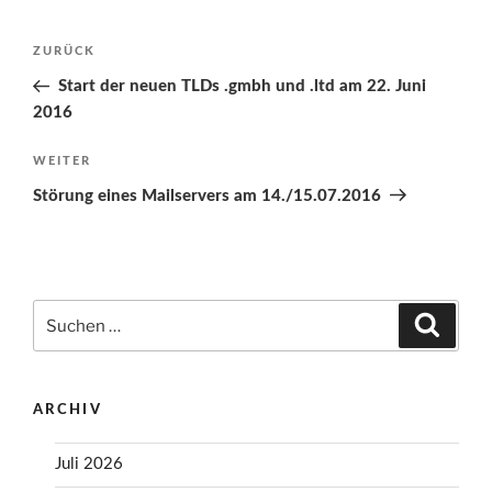
Beitragsnavigation
Vorheriger
ZURÜCK
Beitrag
Start der neuen TLDs .gmbh und .ltd am 22. Juni
2016
Nächster
WEITER
Beitrag
Störung eines Mailservers am 14./15.07.2016
Suchen
Suche
nach:
ARCHIV
Juli 2026