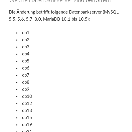
Welche Datenbankserver sind betroffen?
Die Änderung betrifft folgende Datenbankserver (MySQL
5.5, 5.6, 5.7, 8.0, MariaDB 10.1 bis 10.5):
db1
db2
db3
db4
db5
db6
db7
db8
db9
db10
db12
db13
db15
db19
db21