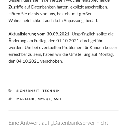
wissen, dass sie in den letzten Wochen entsprechende
Zugriffe auf Datenbanken hatten, explizit anschreiben.
Hören Sie nichts von uns, besteht mit großer
Wahrscheinlichkeit auch kein Anpassungsbedarf.
Aktualisierung vom 30.09.2021:
Ursprünglich sollte die
Änderung am Freitag, den 01.10.2021 durchgeführt
werden. Um bei eventuellen Problemen für Kunden besser
erreichbar zu sein, haben wir die Umstellung auf Montag,
den 04.10.2021 verschoben.
KATEGORIEN
SICHERHEIT
,
TECHNIK
SCHLAGWÖRTER
MARIADB
,
MYSQL
,
SSH
Eine Antwort auf „Datenbankserver nicht